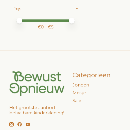
Prijs
Minimale prijswaarde
Price maximum value
€
0
- €
5
Categorieën
Jongen
Meisje
Sale
Het grootste aanbod
betaalbare kinderkleding!