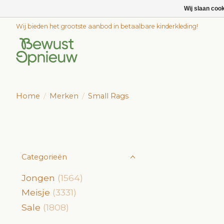
Wij slaan coo
Wij bieden het grootste aanbod in betaalbare kinderkleding!
Home
/
Merken
/
Small Rags
Categorieën
Jongen
(1564)
Meisje
(3331)
Sale
(1808)