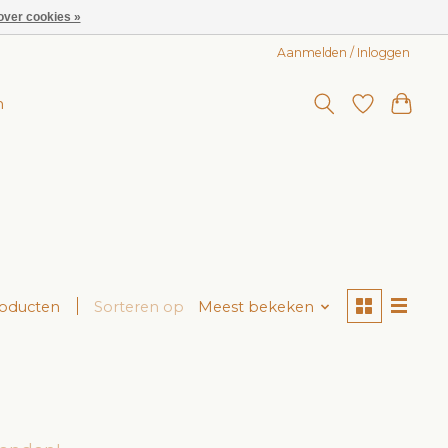
over cookies »
Aanmelden / Inloggen
n
roducten
Sorteren op
Meest bekeken