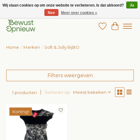
Wij slaan cookies op om onze website te verbeteren. Is dat akkoord?
Ja
Nee
Meer over cookies »
Wij bieden het grootste aanbod in betaalbare kinderkleding!
Verlanglijst
Winkelw
Home
/
Merken
/
Soft & Jolly BijBO
Filters weergeven
Sorteren op
Meest bekeken
1 producten
Korting!