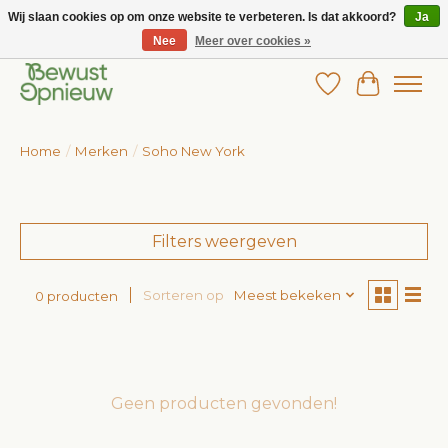
Wij slaan cookies op om onze website te verbeteren. Is dat akkoord?
Ja
Nee
Meer over cookies »
Wij bieden het grootste aanbod in betaalbare kinderkleding!
Verlanglijst
Winkelw
Home
/
Merken
/
Soho New York
Filters weergeven
Sorteren op
Meest bekeken
0 producten
Geen producten gevonden!