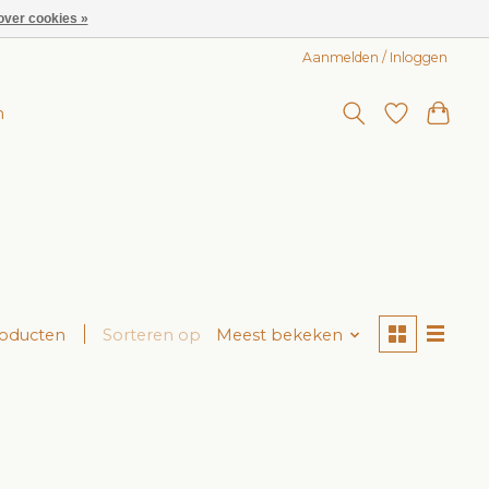
over cookies »
Aanmelden / Inloggen
n
roducten
Sorteren op
Meest bekeken