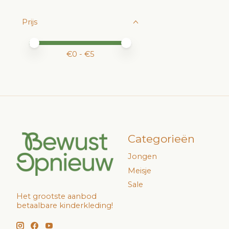
Prijs
Minimale prijswaarde
Price maximum value
€
0
- €
5
Categorieën
Jongen
Meisje
Sale
Het grootste aanbod
betaalbare kinderkleding!