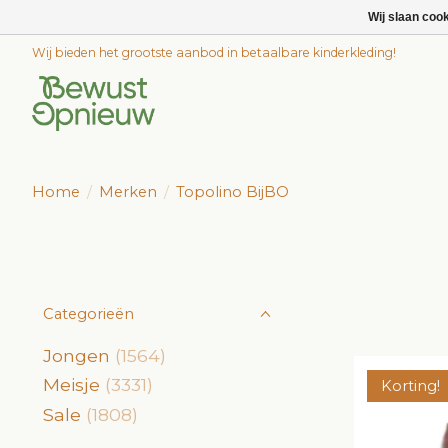
Wij slaan coo
Wij bieden het grootste aanbod in betaalbare kinderkleding!
Home
/
Merken
/
Topolino BijBO
Categorieën
Jongen
(1564)
Meisje
(3331)
Korting!
Sale
(1808)