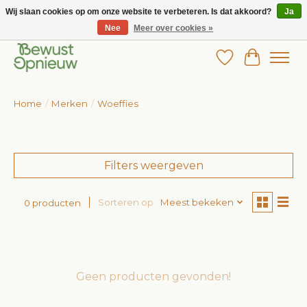
Wij slaan cookies op om onze website te verbeteren. Is dat akkoord?
Ja
Nee
Meer over cookies »
Wij bieden het grootste aanbod in betaalbare kinderkleding!
Verlanglijst
Winkelw
Home
/
Merken
/
Woeffies
Filters weergeven
Sorteren op
Meest bekeken
0 producten
Geen producten gevonden!