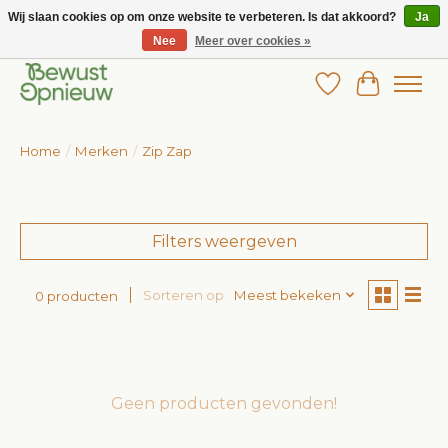
Wij slaan cookies op om onze website te verbeteren. Is dat akkoord?
Ja
Nee
Meer over cookies »
Wij bieden het grootste aanbod in betaalbare kinderkleding!
Verlanglijst
Winkelw
Home
/
Merken
/
Zip Zap
Filters weergeven
Sorteren op
Meest bekeken
0 producten
Geen producten gevonden!