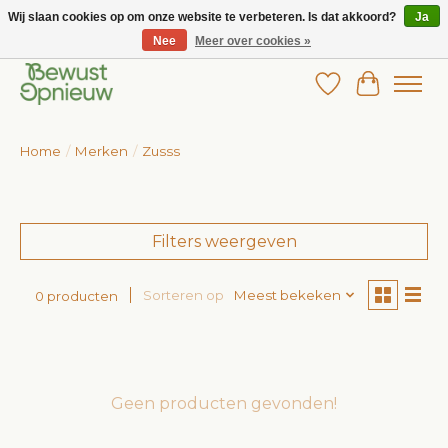
Wij slaan cookies op om onze website te verbeteren. Is dat akkoord?
Ja
Nee
Meer over cookies »
Wij bieden het grootste aanbod in betaalbare kinderkleding!
Verlanglijst
Winkelw
Home
/
Merken
/
Zusss
Filters weergeven
Sorteren op
Meest bekeken
0 producten
Geen producten gevonden!