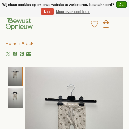
Wij slaan cookies op om onze website te verbeteren. Is dat akkoord?
Ja
Nee
Meer over cookies »
Wij bieden het grootste aanbod in betaalbare kinderkleding!
Verlanglijst
Winkelw
Home
/
Broek
Product image slideshow Items