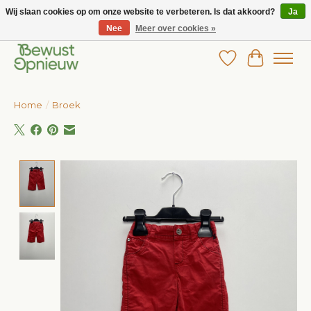
Wij slaan cookies op om onze website te verbeteren. Is dat akkoord?
Ja
Nee
Meer over cookies »
Wij bieden het grootste aanbod in betaalbare kinderkleding!
Verlanglijst
Winkelw
Home
/
Broek
Product image slideshow Items