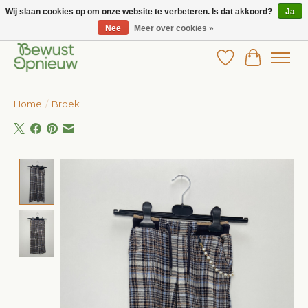
Wij slaan cookies op om onze website te verbeteren. Is dat akkoord?
Ja
Nee
Meer over cookies »
Wij bieden het grootste aanbod in betaalbare kinderkleding!
Verlanglijst
Winkelw
Home
/
Broek
Product image slideshow Items