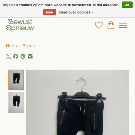
Wij slaan cookies op om onze website te verbeteren. Is dat akkoord?
Ja
Nee
Meer over cookies »
Wij bieden het grootste aanbod in betaalbare kinderkleding!
Verlanglijst
Winkelw
Home
/
Broek
Product image slideshow Items