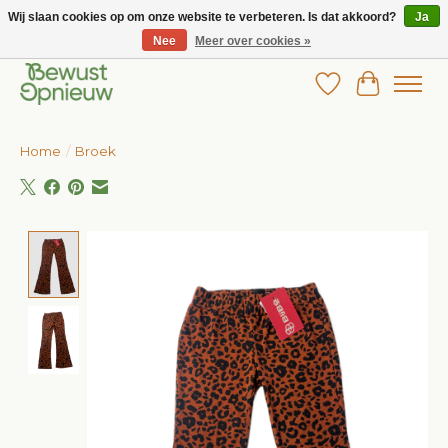
Wij slaan cookies op om onze website te verbeteren. Is dat akkoord?
Ja
Nee
Meer over cookies »
Wij bieden het grootste aanbod in betaalbare kinderkleding!
Verlanglijst
Winkelw
Home
/
Broek
Product image slideshow Items