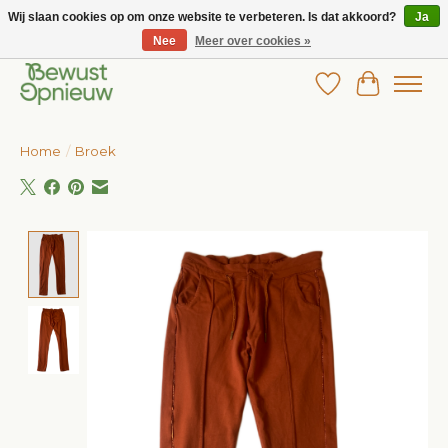
Wij slaan cookies op om onze website te verbeteren. Is dat akkoord?
Ja
Nee
Meer over cookies »
Wij bieden het grootste aanbod in betaalbare kinderkleding!
Verlanglijst
Winkelw
Home
/
Broek
Product image slideshow Items