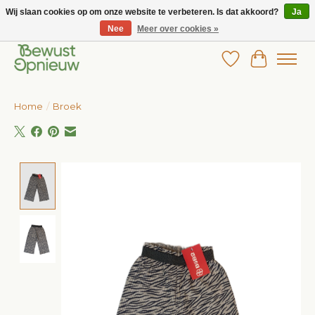
Wij slaan cookies op om onze website te verbeteren. Is dat akkoord?
Ja
Nee
Meer over cookies »
Wij bieden het grootste aanbod in betaalbare kinderkleding!
Verlanglijst
Winkelw
Home
/
Broek
Product image slideshow Items