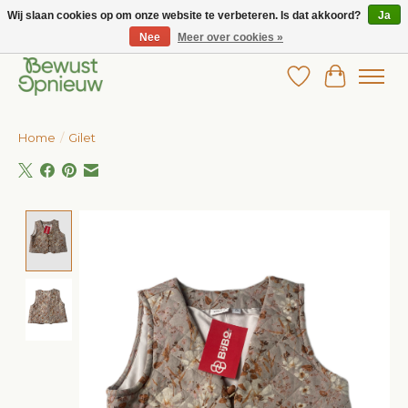
Wij slaan cookies op om onze website te verbeteren. Is dat akkoord?
Ja
Nee
Meer over cookies »
Wij bieden het grootste aanbod in betaalbare kinderkleding!
Verlanglijst
Winkelw
Home
/
Gilet
Product image slideshow Items