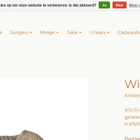
kies op om onze website te verbeteren. Is dat akkoord?
Ja
Nee
Meer 
e
Jongen
Meisje
Sale
Unisex
Cadeaub
Wi
Artik
€5,95
gesele
is alti
Beige