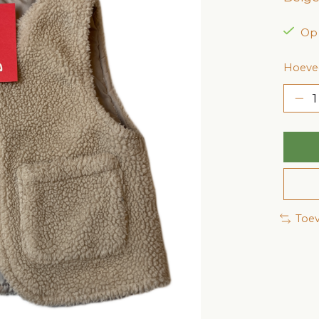
Op
Hoevee
Toev