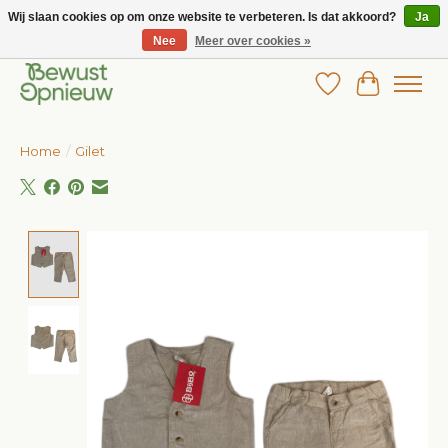
Wij slaan cookies op om onze website te verbeteren. Is dat akkoord?
Ja
Nee
Meer over cookies »
Wij bieden het grootste aanbod in betaalbare kinderkleding!
Verlanglijst
Winkelw
Home
/
Gilet
Product image slideshow Items