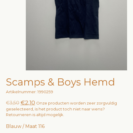
Scamps & Boys Hemd
Artikelnummer: 1990259
€2,10
€3,50
Onze producten worden zeer zorgvuldig
geselecteerd, is het product toch niet naar wens?
Retourneren is altijd mogelijk.
Blauw / Maat 116