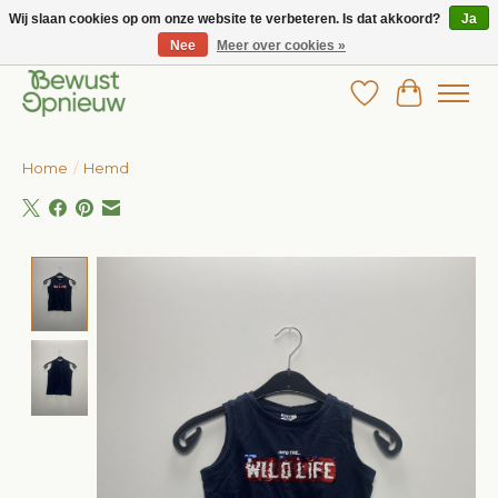
Wij slaan cookies op om onze website te verbeteren. Is dat akkoord?
Ja
Nee
Meer over cookies »
Wij bieden het grootste aanbod in betaalbare kinderkleding!
Verlanglijst
Winkelw
Home
/
Hemd
Product image slideshow Items