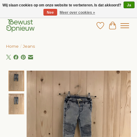
Wij slaan cookies op om onze website te verbeteren. Is dat akkoord?
Ja
Nee
Meer over cookies »
Wij bieden het grootste aanbod in betaalbare kinderkleding!
Verlanglijst
Winkelw
Home
/
Jeans
Product image slideshow Items