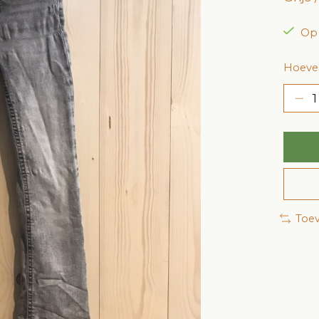
Op
Hoevee
Toev