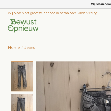
Wij slaan coo
Wij bieden het grootste aanbod in betaalbare kinderkleding!
Home
/
Jeans
Product image slideshow Items