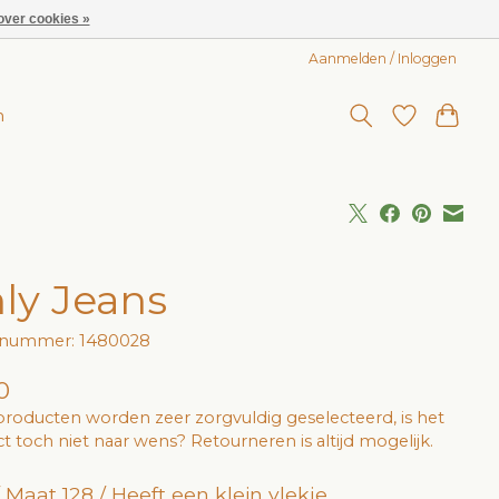
over cookies »
Aanmelden / Inloggen
n
ly Jeans
elnummer: 1480028
0
roducten worden zeer zorgvuldig geselecteerd, is het
t toch niet naar wens? Retourneren is altijd mogelijk.
 / Maat 128 / Heeft een klein vlekje