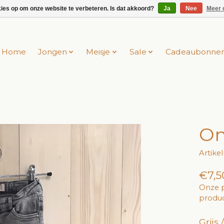
kies op om onze website te verbeteren. Is dat akkoord?
Ja
Nee
Meer 
Home
Jongen
Meisje
Sale
Cadeaubonne
On
Artik
€7,5
Onze p
produc
Grijs