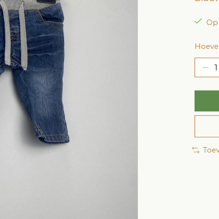
Op
Hoevee
Toev