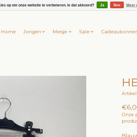
kies op om onze website te verbeteren. Is dat akkoord?
Ja
Nee
Meer 
Home
Jongen
Meisje
Sale
Cadeaubonne
HE
Artike
€6,0
Onze p
produc
Blauw