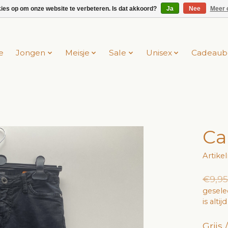
kies op om onze website te verbeteren. Is dat akkoord?
Ja
Nee
Meer 
e
Jongen
Meisje
Sale
Unisex
Cadeaub
Ca
Artik
€9,95
gesele
is alti
Grijs 