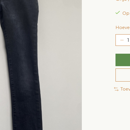
Op
Hoevee
Toev