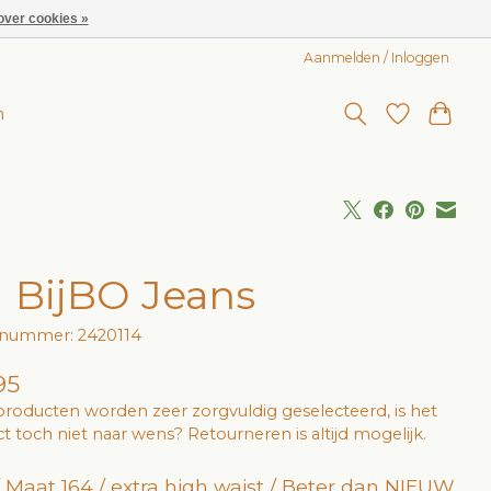
over cookies »
Aanmelden / Inloggen
n
 BijBO Jeans
lnummer: 2420114
95
roducten worden zeer zorgvuldig geselecteerd, is het
t toch niet naar wens? Retourneren is altijd mogelijk.
 / Maat 164 / extra high waist / Beter dan NIEUW