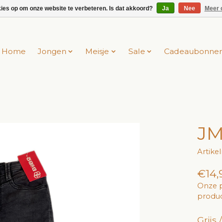
kies op om onze website te verbeteren. Is dat akkoord?
Ja
Nee
Meer 
Home
Jongen
Meisje
Sale
Cadeaubonne
JM
Artike
€14,
Onze p
produc
Grijs