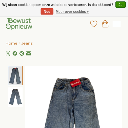
Wij slaan cookies op om onze website te verbeteren. Is dat akkoord?
Ja
Nee
Meer over cookies »
Wij bieden het grootste aanbod in betaalbare kinderkleding!
Verlanglijst
Winkelw
Home
/
Jeans
Product image slideshow Items