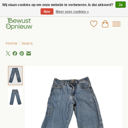
Wij slaan cookies op om onze website te verbeteren. Is dat akkoord?
Ja
Nee
Meer over cookies »
Wij bieden het grootste aanbod in betaalbare kinderkleding!
Verlanglijst
Winkelw
Home
/
Jeans
Product image slideshow Items