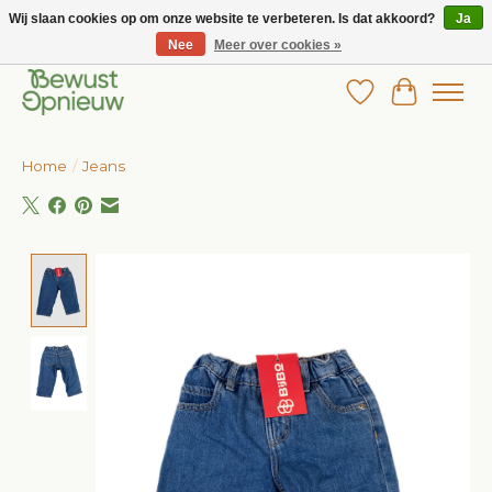
Wij slaan cookies op om onze website te verbeteren. Is dat akkoord?
Ja
Nee
Meer over cookies »
Wij bieden het grootste aanbod in betaalbare kinderkleding!
Verlanglijst
Winkelw
Home
/
Jeans
Product image slideshow Items