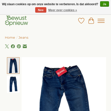
Wij slaan cookies op om onze website te verbeteren. Is dat akkoord?
Ja
Nee
Meer over cookies »
Wij bieden het grootste aanbod in betaalbare kinderkleding!
Verlanglijst
Winkelw
Home
/
Jeans
Product image slideshow Items