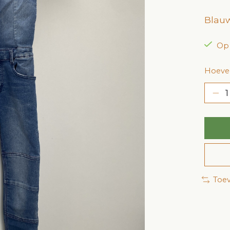
Blauw
Op
Hoevee
Toev