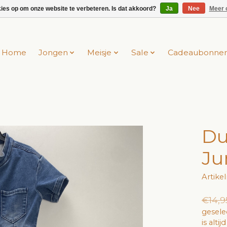
kies op om onze website te verbeteren. Is dat akkoord?
Ja
Nee
Meer 
Home
Jongen
Meisje
Sale
Cadeaubonne
Du
Ju
Artike
€14,9
gesele
is alti