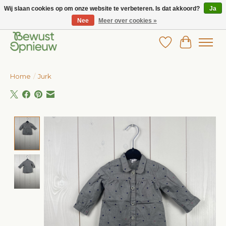
Wij slaan cookies op om onze website te verbeteren. Is dat akkoord?
Ja
Nee
Meer over cookies »
Wij bieden het grootste aanbod in betaalbare kinderkleding!
Verlanglijst
Winkelw
Home
/
Jurk
Product image slideshow Items