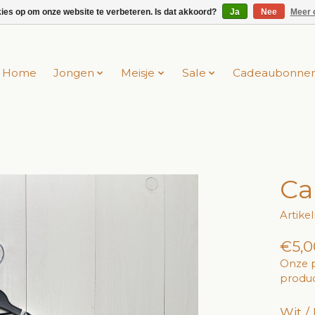
kies op om onze website te verbeteren. Is dat akkoord?
Ja
Nee
Meer 
Home
Jongen
Meisje
Sale
Cadeaubonne
Ca
Artik
€5,0
Onze p
produc
Wit /