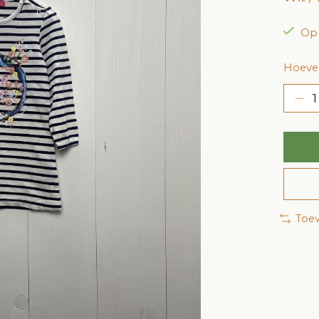
Op
Hoevee
Toev