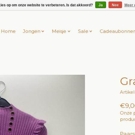
kies op om onze website te verbeteren. Is dat akkoord?
Ja
Nee
Meer 
Home
Jongen
Meisje
Sale
Cadeaubonne
Gr
Artik
€9,0
Onze p
produc
Paars