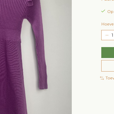
Op
Hoevee
Toev