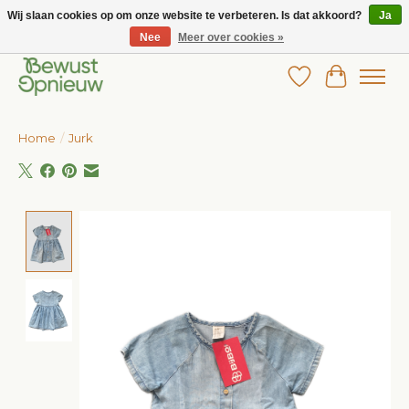
Wij slaan cookies op om onze website te verbeteren. Is dat akkoord?
Ja
Nee
Meer over cookies »
Wij bieden het grootste aanbod in betaalbare kinderkleding!
Verlanglijst
Winkelw
Home
/
Jurk
Product image slideshow Items