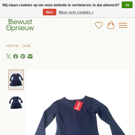
Wij slaan cookies op om onze website te verbeteren. Is dat akkoord?
Ja
Nee
Meer over cookies »
Wij bieden het grootste aanbod in betaalbare kinderkleding!
Verlanglijst
Winkelw
Home
/
Jurk
Product image slideshow Items