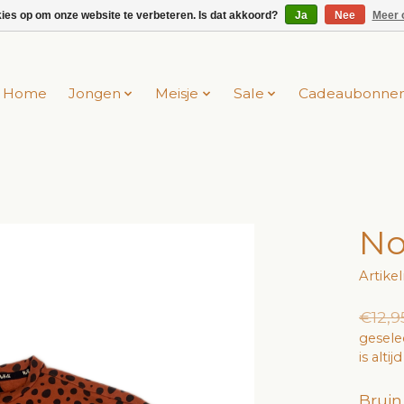
kies op om onze website te verbeteren. Is dat akkoord?
Ja
Nee
Meer 
Home
Jongen
Meisje
Sale
Cadeaubonne
No
Artik
€12,9
gesele
is alti
Bruin