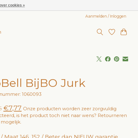
over cookies »
Aanmelden / Inloggen
n
Bell BijBO Jurk
elnummer: 1060093
€7,77
5
Onze producten worden zeer zorgvuldig
cteerd, is het product toch niet naar wens? Retourneren
jd mogelijk.
 / Maat 146, 152 / Beter dan NIEUW garantie