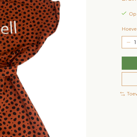
Op
Hoevee
Toev