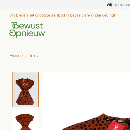
Wij slaan coo
Wij bieden het grootste aanbod in betaalbare kinderkleding!
Home
/
Jurk
Product image slideshow Items