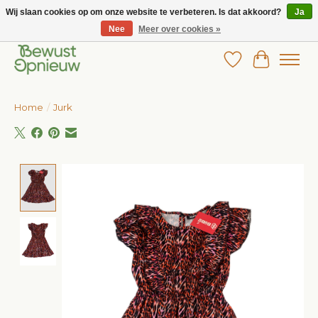
Wij slaan cookies op om onze website te verbeteren. Is dat akkoord?
Ja
Nee
Meer over cookies »
Wij bieden het grootste aanbod in betaalbare kinderkleding!
Verlanglijst
Winkelw
Home
/
Jurk
Product image slideshow Items