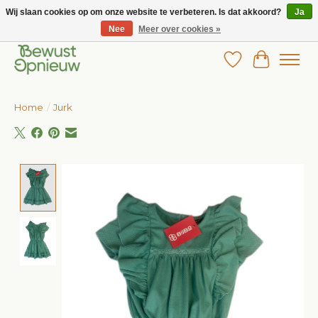
Wij slaan cookies op om onze website te verbeteren. Is dat akkoord?
Ja
Nee
Meer over cookies »
Wij bieden het grootste aanbod in betaalbare kinderkleding!
Verlanglijst
Winkelw
Home
/
Jurk
Product image slideshow Items