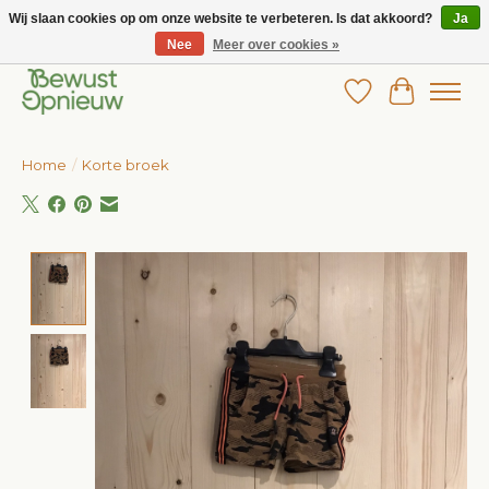
Wij slaan cookies op om onze website te verbeteren. Is dat akkoord?
Ja
Nee
Meer over cookies »
Wij bieden het grootste aanbod in betaalbare kinderkleding!
Verlanglijst
Winkelw
Home
/
Korte broek
Product image slideshow Items