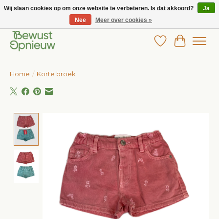
Wij slaan cookies op om onze website te verbeteren. Is dat akkoord?
Ja
Nee
Meer over cookies »
Wij bieden het grootste aanbod in betaalbare kinderkleding!
Verlanglijst
Winkelw
Home
/
Korte broek
Product image slideshow Items