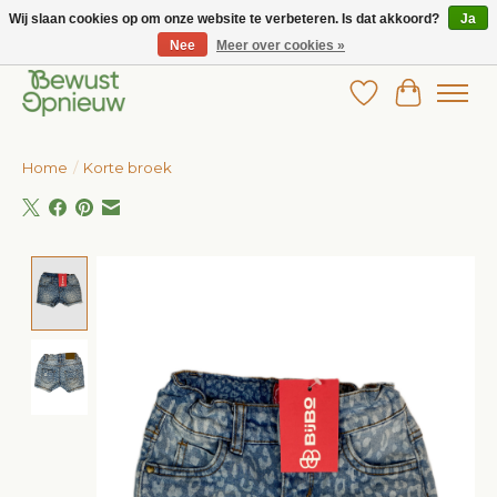
Wij slaan cookies op om onze website te verbeteren. Is dat akkoord?
Ja
Nee
Meer over cookies »
Wij bieden het grootste aanbod in betaalbare kinderkleding!
Verlanglijst
Winkelw
Home
/
Korte broek
Product image slideshow Items