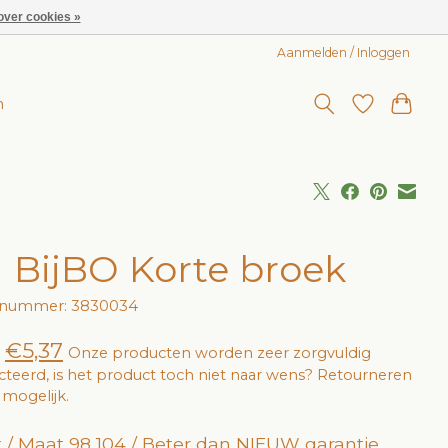
over cookies »
Aanmelden / Inloggen
n
 BijBO Korte broek
elnummer: 3830034
€5,37
Onze producten worden zeer zorgvuldig
cteerd, is het product toch niet naar wens? Retourneren
jd mogelijk.
 / Maat 98 104 / Beter dan NIEUW garantie