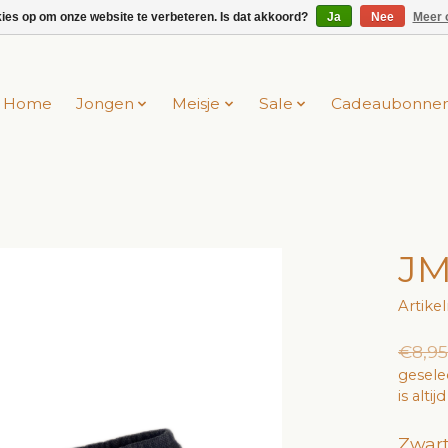
kies op om onze website te verbeteren. Is dat akkoord?
Ja
Nee
Meer 
Home
Jongen
Meisje
Sale
Cadeaubonne
JM
Artik
€8,95
gesele
is alti
Zwart