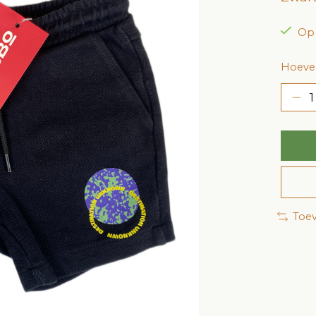
Op
Hoevee
Toev