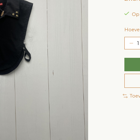
Op
Hoevee
Toev