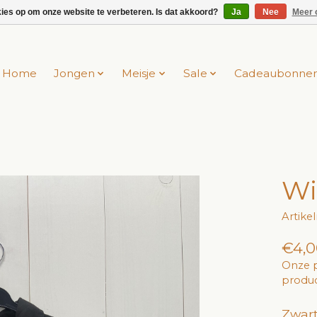
kies op om onze website te verbeteren. Is dat akkoord?
Ja
Nee
Meer 
Home
Jongen
Meisje
Sale
Cadeaubonne
Wi
Artik
€4,0
Onze p
produc
Zwart