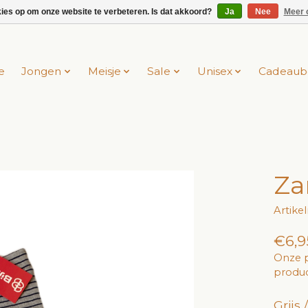
kies op om onze website te verbeteren. Is dat akkoord?
Ja
Nee
Meer 
e
Jongen
Meisje
Sale
Unisex
Cadeaub
Za
Artik
€6,9
Onze p
produc
Grijs