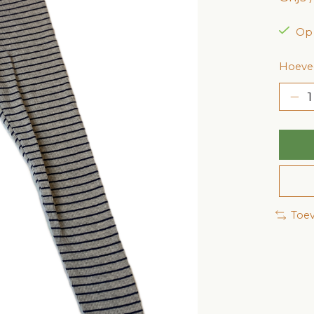
Op
Hoevee
Toev