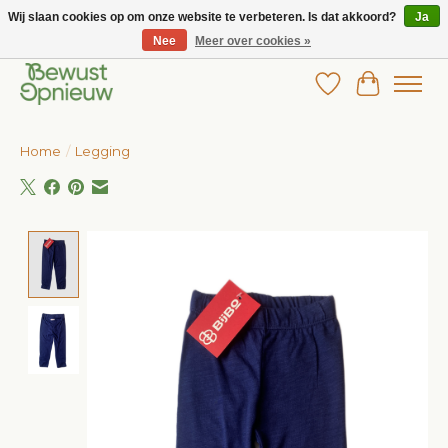
Wij slaan cookies op om onze website te verbeteren. Is dat akkoord?
Ja
Nee
Meer over cookies »
Wij bieden het grootste aanbod in betaalbare kinderkleding!
Verlanglijst
Winkelw
Home
/
Legging
Product image slideshow Items