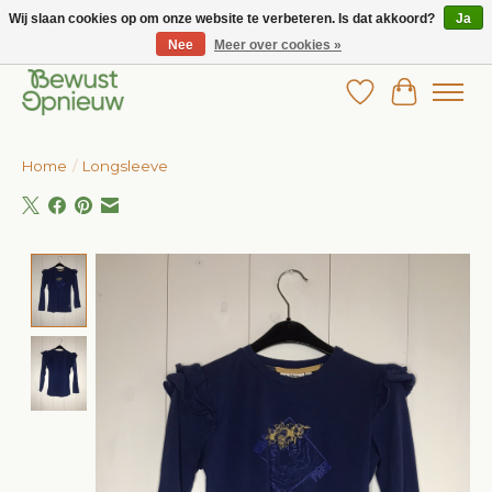
Wij slaan cookies op om onze website te verbeteren. Is dat akkoord?
Ja
Nee
Meer over cookies »
Wij bieden het grootste aanbod in betaalbare kinderkleding!
Verlanglijst
Winkelw
Home
/
Longsleeve
Product image slideshow Items