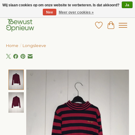
Wij slaan cookies op om onze website te verbeteren. Is dat akkoord?
Ja
Nee
Meer over cookies »
Wij bieden het grootste aanbod in betaalbare kinderkleding!
Verlanglijst
Winkelw
Home
/
Longsleeve
Product image slideshow Items