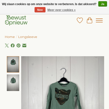
Wij slaan cookies op om onze website te verbeteren. Is dat akkoord?
Ja
Nee
Meer over cookies »
Wij bieden het grootste aanbod in betaalbare kinderkleding!
Verlanglijst
Winkelw
Home
/
Longsleeve
Product image slideshow Items