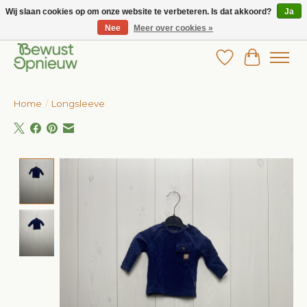
Wij slaan cookies op om onze website te verbeteren. Is dat akkoord?
Ja
Nee
Meer over cookies »
Wij bieden het grootste aanbod in betaalbare kinderkleding!
Verlanglijst
Winkelw
Home
/
Longsleeve
Product image slideshow Items