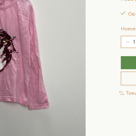
Op
Hoevee
Toev