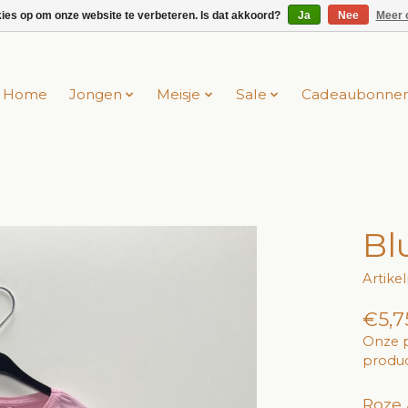
kies op om onze website te verbeteren. Is dat akkoord?
Ja
Nee
Meer 
Home
Jongen
Meisje
Sale
Cadeaubonne
Bl
Artike
€5,7
Onze p
produc
Roze 