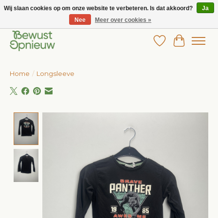
Wij slaan cookies op om onze website te verbeteren. Is dat akkoord?
Ja
Nee
Meer over cookies »
Wij bieden het grootste aanbod in betaalbare kinderkleding!
Verlanglijst
Winkelw
Home
/
Longsleeve
Product image slideshow Items