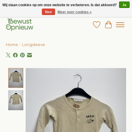
Wij slaan cookies op om onze website te verbeteren. Is dat akkoord?
Ja
Nee
Meer over cookies »
Wij bieden het grootste aanbod in betaalbare kinderkleding!
Verlanglijst
Winkelw
Home
/
Longsleeve
Product image slideshow Items